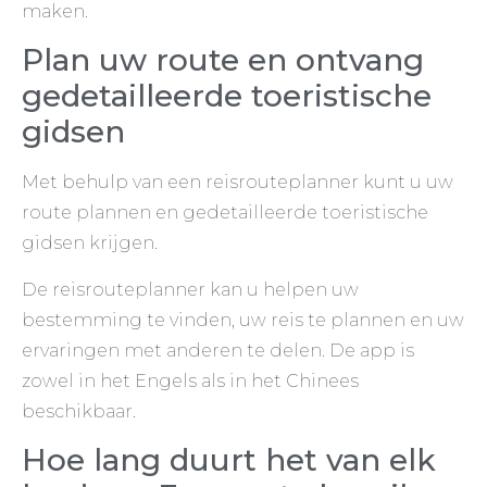
maken.
Plan uw route en ontvang
gedetailleerde toeristische
gidsen
Met behulp van een reisrouteplanner kunt u uw
route plannen en gedetailleerde toeristische
gidsen krijgen.
De reisrouteplanner kan u helpen uw
bestemming te vinden, uw reis te plannen en uw
ervaringen met anderen te delen. De app is
zowel in het Engels als in het Chinees
beschikbaar.
Hoe lang duurt het van elk